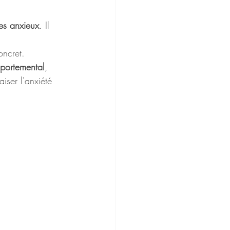
les anxieux
. Il 
oncret.
mportemental
, 
iser l'anxiété 