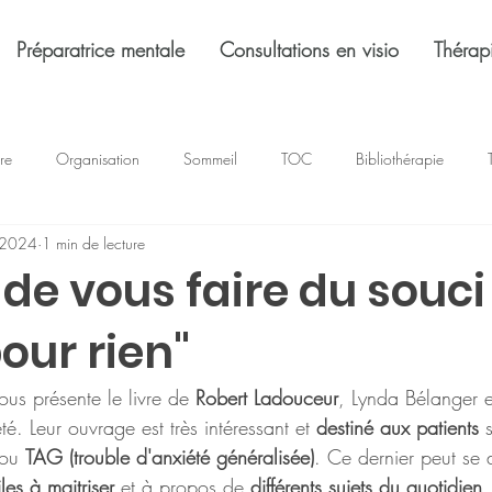
Préparatrice mentale
Consultations en visio
Thérap
tre
Organisation
Sommeil
TOC
Bibliothérapie
 2024
1 min de lecture
Chez la psy
Deuil
Dépression
 de vous faire du souci
pour rien"
vous présente le livre de 
Robert Ladouceur
, Lynda Bélanger e
é. Leur ouvrage est très intéressant et 
destiné aux patients
 
ou 
TAG (trouble d'anxiété généralisée)
. Ce dernier peut se d
iles à maitriser 
et à propos de
 différents sujets du quotidien
.