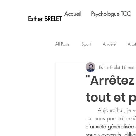
Accueil
Psychologue TCC
Esther BRELET
All Posts
Sport
Anxiété
Arbi
Esther Brelet
18 mai
Affirmation de soi
Groupe
"Arrêtez
tout et 
	Aujourd'hui, je 
qui nous parle d'anxiét
d'
anxiété généralisée
 
soucis excessifs, diffic