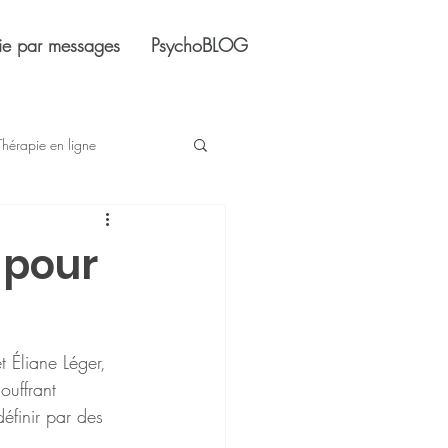
ie par messages
PsychoBLOG
Thérapie en ligne
 pour
t Éliane Léger, 
souffrant 
éfinir par des 