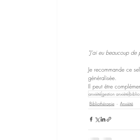
"J'ai eu beaucoup de 
Je recommande ce self-
généralisée.
Il peut être complémen
anxiété
gestion anxiété
bibli
Bibliothérapie
Anxiété